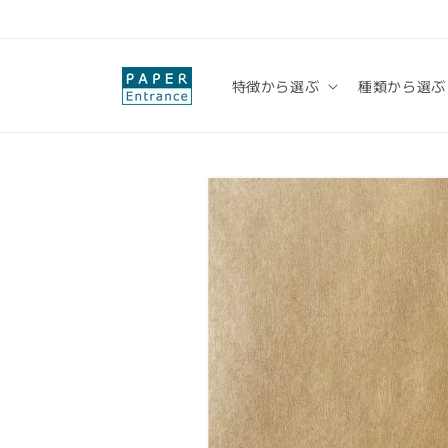
コンテ
ンツに
進む
特徴から選ぶ
種類から選ぶ
商品情
報にス
キップ