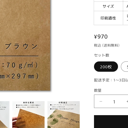
サイズ
印刷適性
通
¥970
常
税込 (送料無料)
価
セット数
格
200枚
配送予定：1～3日
数量
ク
ラ
フ
ト