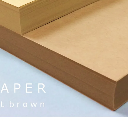
ッ
ク
カ
バ
ー
ブ
ラ
ウ
ン
の
数
量
を
減
ら
す