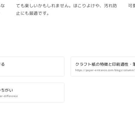
朴な
ても楽しいかもしれません。ほこりよけや、汚れ防
可
ま
止にも最適です。
作る
クラフト紙の特徴と印刷適性・
https://paper-entrance.com/blogs/column/
のちがい
r-difference