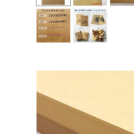
デ
ィ
ア
(1)
を
開
く