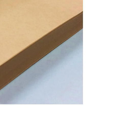
ッ
ク
カ
バ
ー
ブ
ラ
ウ
ン
の
数
量
を
増
や
す