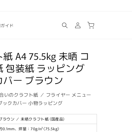
ロ
カ
グ
ー
用ガイド
イ
ト
ン
 A4 75.5kg 未晒 コ
 包装紙 ラッピング
カバー ブラウン
合いのクラフト紙 ／ フライヤー メニュー
／ ブックカバー 小物ラッピング
ブラウン ／ 未晒クラフト紙 (国産品)
約0.1mm、坪量：70g/㎡〈75.5kg〉