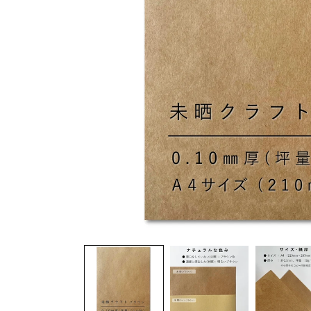
モ
ー
ダ
ル
で
メ