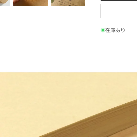
紙
A4
75.5kg
未
在庫あり
晒
コ
ピ
ー
用
紙
包
装
紙
ラ
ッ
ピ
ン
グ
ブ