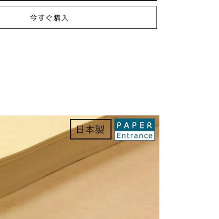
紙
今すぐ購入
A4
75.5kg
未
晒
コ
ピ
ー
用
紙
包
装
紙
ラ
ッ
ピ
ン
グ
ブ