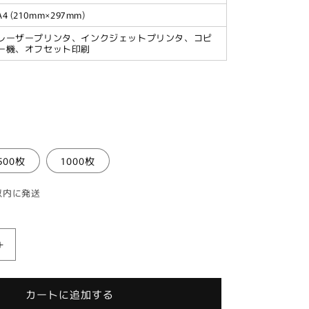
A4 (210mm×297mm)
レーザープリンタ、インクジェットプリンタ、コピ
ー機、オフセット印刷
500枚
1000枚
以内に発送
ク
ラ
フ
カートに追加する
ト