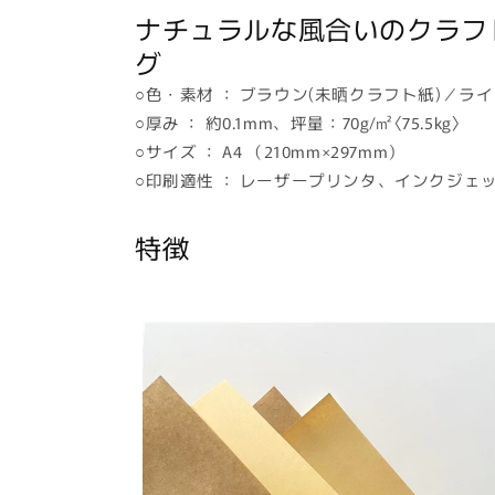
ナチュラルな風合いのクラフト紙
グ
○色・素材 ： ブラウン(未晒クラフト紙)／ラ
○厚み ： 約0.1mm、坪量：70g/㎡〈75.5kg〉
○サイズ ： A4 （210mm×297mm）
○印刷適性 ： レーザープリンタ、インクジェ
特徴