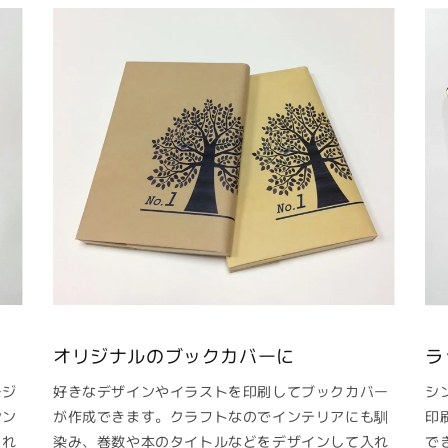
オリジナルのブックカバーに
ラ
ージ
好きなデザインやイラストを印刷してブックカバー
シ
シン
が作成できます。クラフトなのでインテリアにも馴
印
ゃれ
染み、巻数や本のタイトルなどをデザインして入れ
で