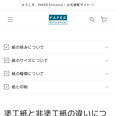
コンテ
ようこそ、PAPER Entrance｜公式通販サイト へ
ンツに
進む
カ
ー
ト
折
り
紙の厚みについて
た
た
紙のサイズについて
み
可
紙の種類について
能
な
紙と印刷
コ
ン
テ
ン
塗工紙と非塗工紙の違いにつ